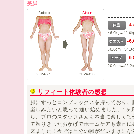
美脚
Before
After
-4
46.0kg→41.6k
-6
60.6cm→54.0
-6
90.0cm→83.2
2024/7/1
2024/8/3
リフィート体験者の感想
脚にずっとコンプレックスを持っており、
楽しみたい
と思って通い始めました。1ヶ
ら、プロのスタッフさんも本当に楽しくて
て頼りきったおかげでホームケアも素直に
来ました！
今では自分の脚がだいすきにな