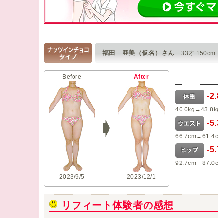
福田 亜美（仮名）さん
33才 150cm
Before
After
-2
46.6kg→43.8k
-5
66.7cm→61.4
-5
92.7cm→87.0
2023/9/5
2023/12/1
リフィート体験者の感想