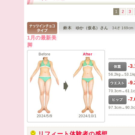
1
2
3
鈴木 ゆか（仮名）さん
34才 169cm
1月の最新美
脚
Before
After
-3
56.2kg→53.1k
-9
70.3cm→61.1
-7
97.3cm→90.3
2024/5/9
2024/10/1
リフィート体験者の感想