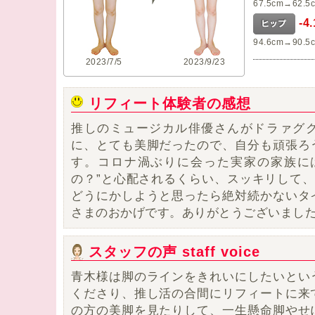
67.5cm→62.5
-4
94.6cm→90.5
2023/7/5
2023/9/23
リフィート体験者の感想
推しのミュージカル俳優さんがドラァグ
に、とても美脚だったので、自分も頑張ろ
す。
コロナ渦ぶりに会った実家の家族に
の？”と
心配されるくらい、スッキリして、
どうにかしようと思ったら絶対続かないタ
さまのおかげです。ありがとうございまし
スタッフの声 staff voice
青木様は脚のラインをきれいにしたいとい
くださり、推し活の合間にリフィートに来
の方の美脚を見たりして、一生懸命脚やせ