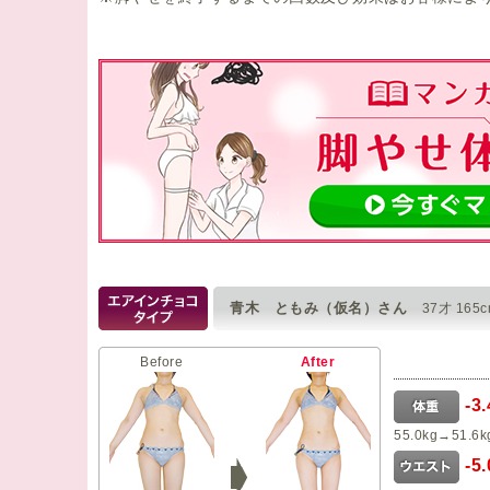
青木 ともみ（仮名）さん
37才 165
Before
After
-3
55.0kg→51.6k
-5