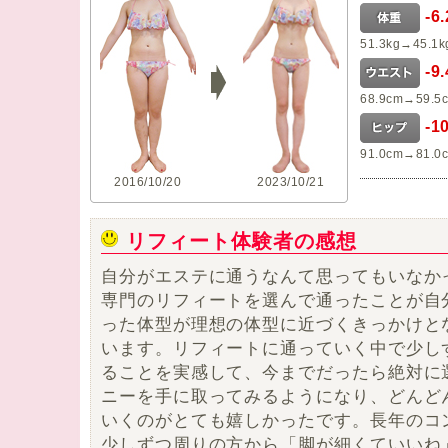
-6
51.3kg→45.1k
-9
68.9cm→59.5
-1
91.0cm→81.0
2016/10/20
2023/10/21
リフィート体験者の感想
自分がエステに通うなんて思ってもいなか
専門のリフィートを選んで通ったことが自
った体型が理想の体型に近づくきっかけと
います。リフィートに通っていく中で少し
ることを実感して、
今までだったら絶対に
ニーを手に取ってみるようになり、どんど
いくのがとても嬉しかったです。
長年のコ
少しずつ周りの方から「脚が細くていいね