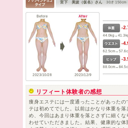
宮下 美波（仮名）さん
30才 150cm
Before
After
-2
44.0kg→41.3k
-4
62.5cm→57.6
-3
88.0cm→84.5
2023/10/28
2023/12/9
リフィート体験者の感想
痩身エステには一度通ったことがあったの
テは初めてでした。以前はかなり体重を落
め、今回はあまり体重を落とさずに細くな
わせていただきました。結果、
健康的な体