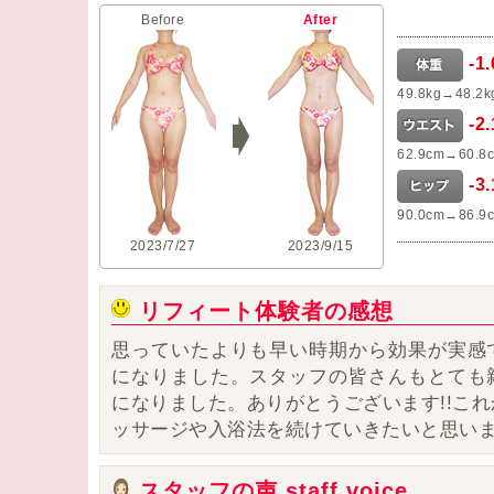
Before
After
-1
49.8kg→48.2k
-2
62.9cm→60.8
-3
90.0cm→86.9
2023/7/27
2023/9/15
リフィート体験者の感想
思っていたよりも早い時期から効果が実感
になりました。
スタッフの皆さんもとても
になりました。ありがとうございます!!こ
ッサージや入浴法を続けていきたいと思い
スタッフの声 staff voice