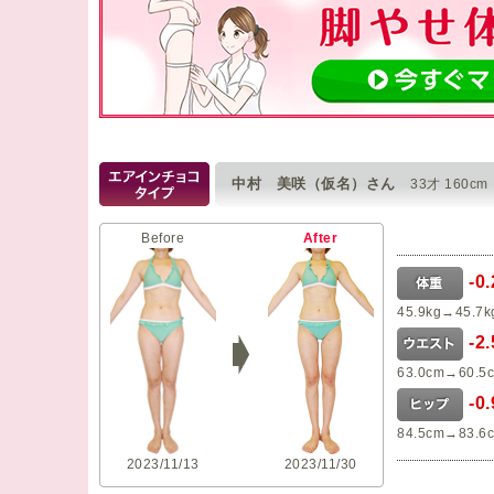
中村 美咲（仮名）さん
33才 160cm
Before
After
-0
45.9kg→45.7k
-2
63.0cm→60.5
-0
84.5cm→83.6
2023/11/13
2023/11/30