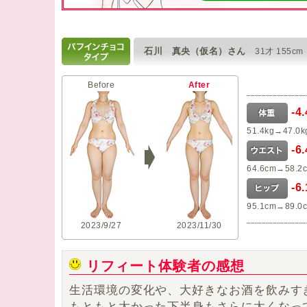
石川 真央（仮名）さん
31才 155cm
Before
After
-4
51.4kg→47.0k
-6
64.6cm→58.2
-6
95.1cm→89.0
2023/9/27
2023/11/30
リフィート体験者の感想
生活環境の変化や、大好きなお酒を飲みす
もともと太かった下半身もさらに太くなっ