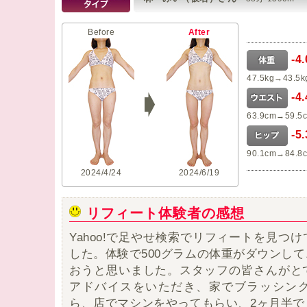
Before
After
-4
47.5kg→43.5k
-4
63.9cm→59.5
-5
90.1cm→84.8
2024/4/24
2024/6/19
リフィート体験者の感想
Yahoo!で足やせ検索でリフィートを見つ
した。
体験で500グラムの体重がダウンし
おうと思いました。
スタッフの皆さんがと
アドバイスをいただき、家でブラッシン
ら、店でマシンをやってもらい、
2ヶ月半