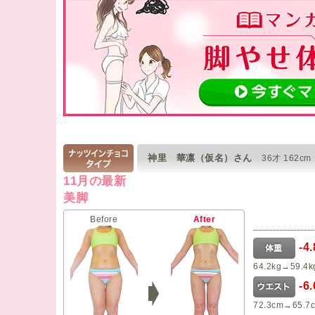
神里 華凛（仮名）さん
36才 162cm
11月の最新
美脚
Before
After
-4
64.2kg→59.4k
-6
72.3cm→65.7