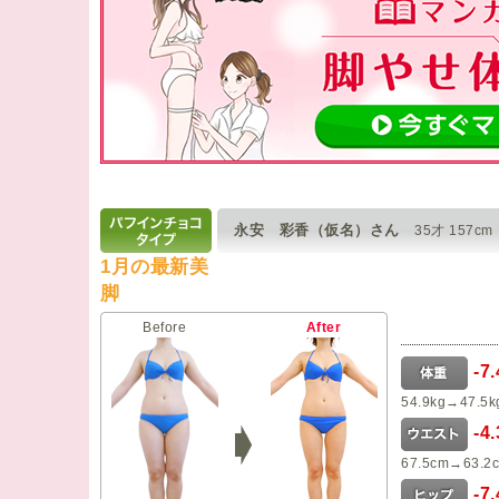
永安 彩香（仮名）さん
35才 157cm
1月の最新美
脚
Before
After
-7
54.9kg→47.5k
-4
67.5cm→63.2
-7