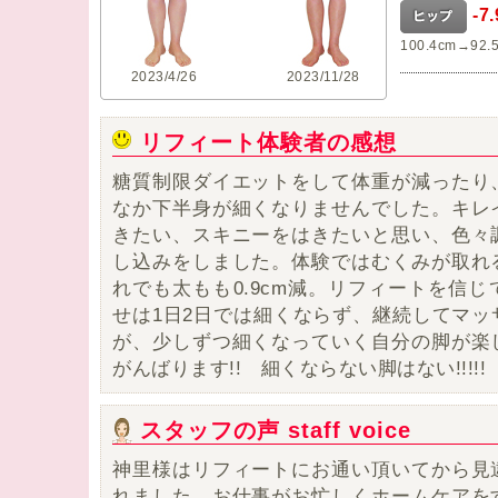
-7
100.4cm→92.
2023/4/26
2023/11/28
リフィート体験者の感想
糖質制限ダイエットをして体重が減ったり
なか下半身が細くなりませんでした。
キレ
きたい、スキニーをはきたい
と思い、色々
し込みをしました。体験ではむくみが取れ
れでも太もも0.9cm減。リフィートを信
せは1日2日では細くならず、継続してマッ
が、少しずつ細くなっていく自分の脚が楽
がんばります!! 細くならない脚はない!!!!!
スタッフの声 staff voice
神里様はリフィートにお通い頂いてから見
れました。お仕事がお忙しくホームケアを