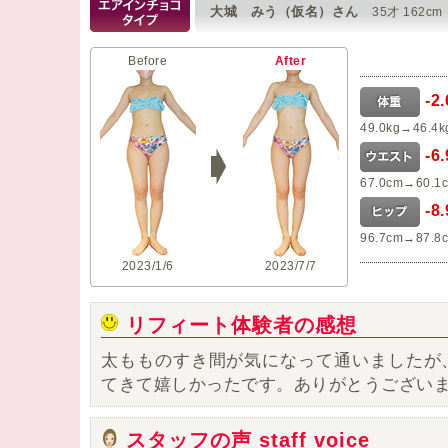
大城 みう（仮名）さん
35才 162cm
Before
After
-2
49.0kg→46.4k
-6
67.0cm→60.1
-8
96.7cm→87.8
2023/1/6
2023/7/7
リフィート体験者の感想
太もものすき間が気になって通いましたが
て
きて嬉しかったです。ありがとうござい
スタッフの声 staff voice