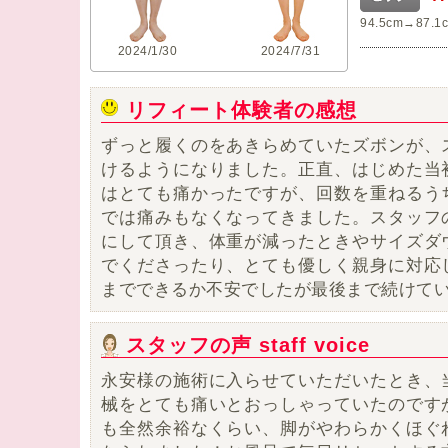
94.5cm→87.1
2024/1/30
2024/7/31
リフィート体験者の感想
ずっと履くのをあきらめていたズボンが
、
けるようになりました
。正直、はじめた当
はとても痛かったですが、回数を重ねるう
では痛みもなくなってきました。スタッフ
にして頂き、体重が減ったときやサイズダ
でくださったり、とても優しく親身に対応
までできるか不安でしたが最後まで続けて
スタッフの声 staff voice
永安様の施術に入らせていただいたとき、
械をとても痛いとおっしゃっていたのです
も全然余裕なくらい、脚がやわらかくほぐ