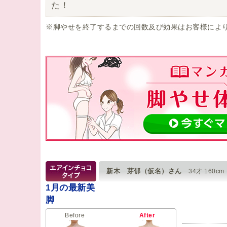
た！
※脚やせを終了するまでの回数及び効果はお客様によ
新木 芽郁（仮名）さん
34才 160cm
1月の最新美
脚
Before
After