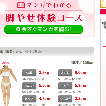
早織（仮名）さん
46才 158cm
46才／158cm
After
-2.7kg
-8.6cm
46.4kg→43.7kg
51.0cm→42.4cm
-5.5cm
-5.3cm
65.4cm→59.9cm
40.3cm→35.0cm
-4.7cm
-3.2cm
92.6cm→87.9cm
32.7cm→29.5cm