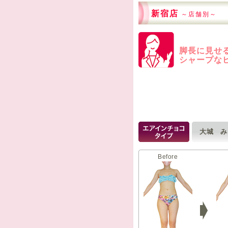
新宿店
～店舗別～
脚長に見せ
シャープな
大城 
Before