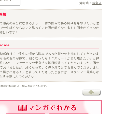
2023/7/1
施術店：
新宿店
感想
て
最高の自分
になれるよう、
一番の悩みである脚やせ
をやりたいと思
で一生細くならないと思っていた脚が細くなり
太もも同士がくっつか
嬉しいです！
oice
挙式向けて中学生の頃から悩みであった脚やせを決心してくださいま
もものお肉が嫌で、細くなったらミニスカートがまた履きたい」と仰
忙しい中、マッサージや半身浴を毎日頑張ってくださいました。脚や
ておりましたが、細くなっていく脚を見てとても喜んでくださいまし
て脚が出せる！』と言ってくださったときには、スタッフ一同嬉しか
生活を楽しんでください！
効果はお客様により個人差がございます。