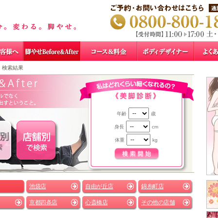
検索結果
年齢
歳
身長
cm
体重
kg
池袋店
自由が丘店
錦糸町店
京都四条店
心斎橋店
その他の店舗