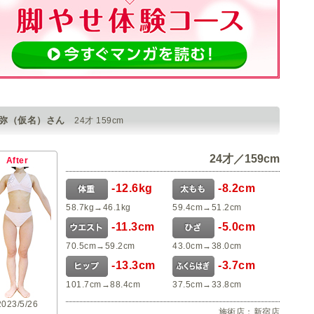
咲弥（仮名）さん
24才 159cm
24才／159cm
After
-12.6kg
-8.2cm
58.7kg→46.1kg
59.4cm→51.2cm
-11.3cm
-5.0cm
70.5cm→59.2cm
43.0cm→38.0cm
-13.3cm
-3.7cm
101.7cm→88.4cm
37.5cm→33.8cm
2023/5/26
施術店：
新宿店