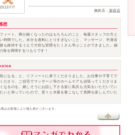
2023/7/7
施術店：
新宿店
感想
フィート。
脚が細くなったのはもちろん
のこと、毎週スタッフの方と
い時間でした。水分を過剰にとりすぎないこと、マッサージ、半身浴
後も維持するうえで
大切な習慣をたくさん学ぶことができました。
細
の海を満喫するつもりです！
oice
気になる」と、リフィートに来てくださりました。お仕事や子育てで
くださり、ご自宅でマッサージ等のホームケアも頑張ってくださりま
くなるのを、嬉しそうにお話し下さる姿に私共も元気をいただいてい
たいと仰っていたので、堂々と水着を着こなして美脚を楽しんでいた
効果はお客様により個人差がございます。