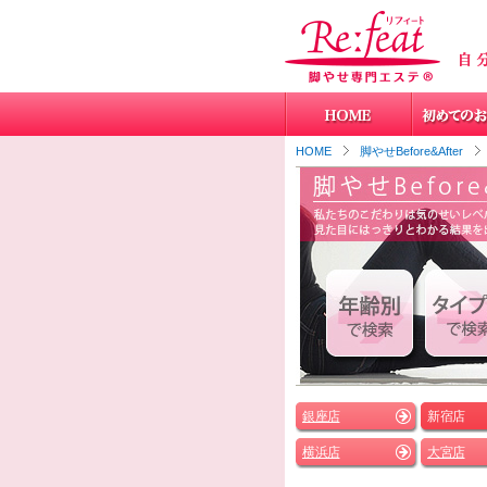
HOME
脚やせBefore&After
銀座店
新宿店
横浜店
大宮店