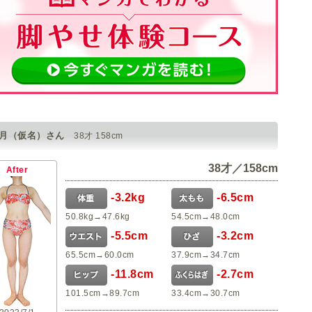
葉月（仮名）さん
38才 158cm
38才／158cm
After
-3.2kg
-6.5cm
50.8kg→47.6kg
54.5cm→48.0cm
-5.5cm
-3.2cm
65.5cm→60.0cm
37.9cm→34.7cm
-11.8cm
-2.7cm
101.5cm→89.7cm
33.4cm→30.7cm