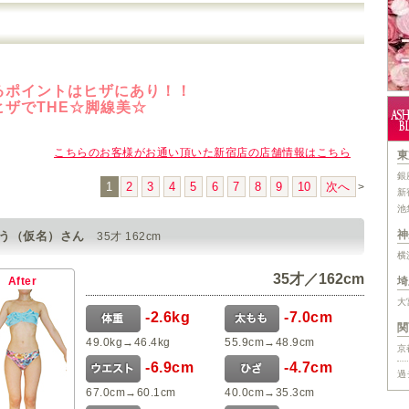
るポイントはヒザにあり！！
ヒザでTHE☆脚線美☆
こちらのお客様がお通い頂いた新宿店の店舗情報はこちら
1
2
3
4
5
6
7
8
9
10
次へ
>
みう（仮名）さん
35才 162cm
35才／162cm
After
-2.6kg
-7.0cm
49.0kg→46.4kg
55.9cm→48.9cm
-6.9cm
-4.7cm
67.0cm→60.1cm
40.0cm→35.3cm