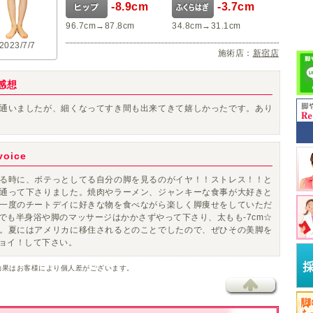
-8.9cm
-3.7cm
96.7cm→87.8cm
34.8cm→31.1cm
2023/7/7
施術店：
新宿店
感想
通いましたが、
細くなってすき間も出来て
きて嬉しかったです。あり
oice
る時に、ボテっとしてる自分の脚を見るのがイヤ！！ストレス！！と
通って下さりました。焼肉やラーメン、ジャンキーな食事が大好きと
一度のチートデイに好きな物を食べながら楽しく脚痩せをしていただ
でも半身浴や脚のマッサージはかかさずやって下さり、太もも-7cm☆
。夏にはアメリカに移住されるとのことでしたので、ぜひその美脚を
ョイ！して下さい。
効果はお客様により個人差がございます。